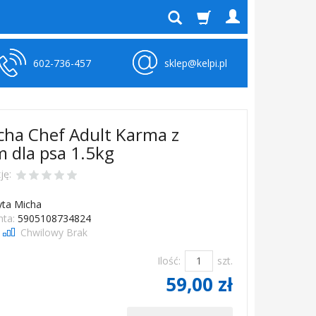
602-736-457
sklep@kelpi.pl
cha Chef Adult Karma z
m dla psa 1.5kg
ję:
yta Micha
ta:
5905108734824
Chwilowy Brak
Ilość:
szt.
59,00 zł