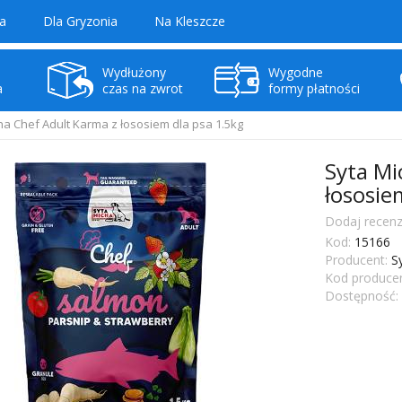
a
Dla Gryzonia
Na Kleszcze
Wydłużony
Wygodne
a
czas na zwrot
formy płatności
ha Chef Adult Karma z łososiem dla psa 1.5kg
Syta Mi
łososie
Dodaj recenz
Kod:
15166
Producent:
S
Kod producen
Dostępność: