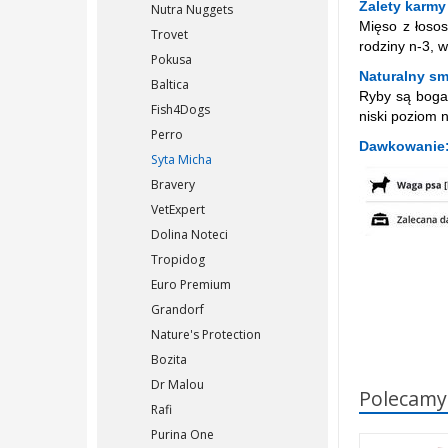
Zalety karmy
Nutra Nuggets
Mięso z łoso
Trovet
rodziny n-3, 
Pokusa
Naturalny sm
Baltica
Ryby są bogat
Fish4Dogs
niski poziom 
Perro
Dawkowanie
Syta Micha
Bravery
VetExpert
Dolina Noteci
Tropidog
Euro Premium
Grandorf
Nature's Protection
Bozita
Dr Malou
Polecamy
Rafi
Purina One