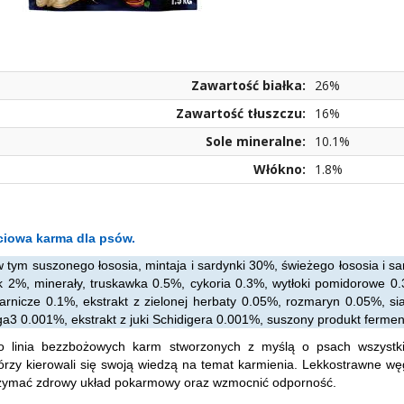
Zawartość białka:
26%
Zawartość tłuszczu:
16%
Sole mineralne:
10.1%
Włókno:
1.8%
ciowa karma dla psów.
w tym suszonego łososia, mintaja i sardynki 30%, świeżego łososia i s
 2%, minerały, truskawka 0.5%, cykoria 0.3%, wytłoki pomidorowe 0.
rnicze 0.1%, ekstrakt z zielonej herbaty 0.05%, rozmaryn 0.05%, si
3 0.001%, ekstrakt z juki Schidigera 0.001%, suszony produkt ferme
o linia bezzbożowych karm stworzonych z myślą o psach wszystki
tórzy kierowali się swoją wiedzą na temat karmienia. Lekkostrawne 
zymać zdrowy układ pokarmowy oraz wzmocnić odporność.