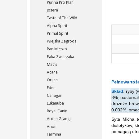
Purina Pro Plan
Josera
Taste of The Wild
Alpha Spirit
Primal Spirit
Wiejska Zagroda
Pan Mięsko
Paka Zwierzaka
Mac's
Acana
Orijen
Pełnowartoś
Eden
Skład
:
ryby (
Canagan
8%, pasternak
Eukanuba
drożdże browa
0.002%, omega
Royal Canin
Arden Grange
Syta Micha t
dietetyków, k
Arion
pomagają utr
Farmina