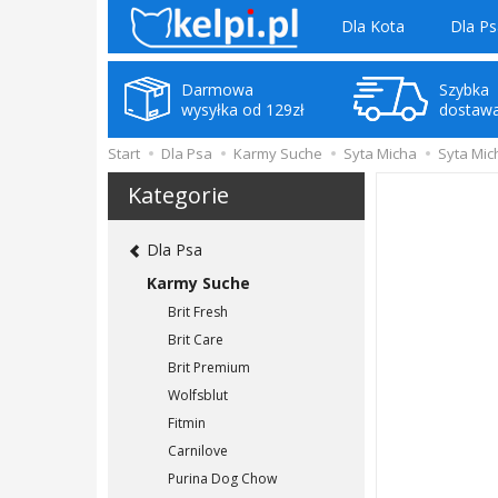
Dla Kota
Dla Ps
Darmowa
Szybka
wysyłka od 129zł
dostaw
Start
Dla Psa
Karmy Suche
Syta Micha
Syta Mic
Kategorie
Dla Psa
Karmy Suche
Brit Fresh
Brit Care
Brit Premium
Wolfsblut
Fitmin
Carnilove
Purina Dog Chow