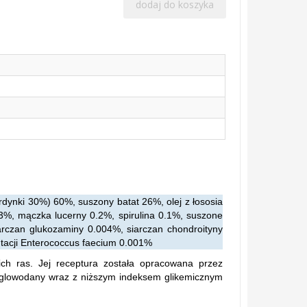
dodaj do koszyka
ardynki 30%) 60%, suszony batat 26%, olej z łososia
3%, mączka lucerny 0.2%, spirulina 0.1%, suszone
arczan glukozaminy 0.004%, siarczan chondroityny
ntacji Enterococcus faecium 0.001%
ch ras. Jej receptura została opracowana przez
węglowodany wraz z niższym indeksem glikemicznym