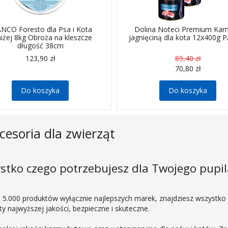
NCO Foresto dla Psa i Kota
Dolina Noteci Premium Kar
iżej 8kg Obroża na kleszcze
jagnięciną dla kota 12x400g 
długość 38cm
123,90 zł
89,40 zł
70,80 zł
Do koszyka
Do koszyka
kcesoria dla zwierząt
ystko czego potrzebujesz dla Twojego pupi
d 5.000 produktów wyłącznie najlepszych marek, znajdziesz wszystko
y najwyższej jakości, bezpieczne i skuteczne.