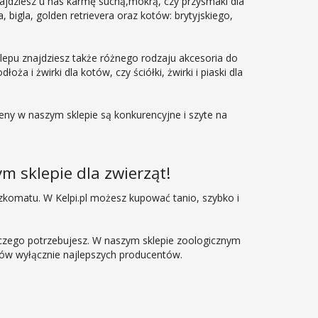
najdziesz u nas karmę suchą,mokrą, czy przysmaki dla
 bigla, golden retrievera oraz kotów: brytyjskiego,
klepu znajdziesz także różnego rodzaju akcesoria do
ża i żwirki dla kotów, czy ściółki, żwirki i piaski dla
eny w naszym sklepie są konkurencyjne i szyte na
m sklepie dla zwierząt!
zkomatu. W Kelpi.pl możesz kupować tanio, szybko i
 czego potrzebujesz. W naszym sklepie zoologicznym
tów wyłącznie najlepszych producentów.