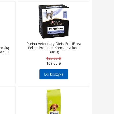
Purina Veterinary Diets FortiFlora
kaczką
Feline Probiotic Karma dla kota
PAKIET
30x1g
125,00 zł
109,00 zł
Do koszyka
Delikatna karma z jagnięciną
przeznaczona dla dorosłych psów ze
.
schorzeniami do alergii.