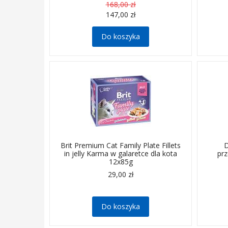
168,00 zł
147,00 zł
Do koszyka
Zestaw 12 pysznych saszetek w 4
różnych smakach dla kotów dorosłych.
Brit Premium Cat Family Plate Fillets
D
in jelly Karma w galaretce dla kota
prz
12x85g
29,00 zł
Do koszyka