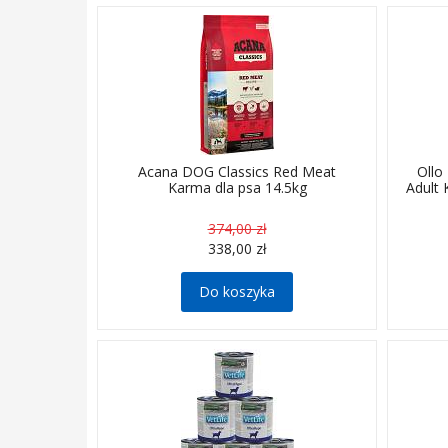
Acana DOG Classics Red Meat
Ollo
Karma dla psa 14.5kg
Adult 
374,00 zł
338,00 zł
Do koszyka
Wodo
bez