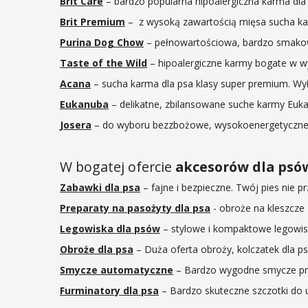
Brit Care
– bardzo popularna hipoalergiczna karma dla 
Brit Premium
– z wysoką zawartością mięsa sucha ka
Purina Dog Chow
– pełnowartościowa, bardzo smakowi
Taste of the Wild
– hipoalergiczne karmy bogate w wy
Acana
– sucha karma dla psa klasy super premium. Wył
Eukanuba
– delikatne, zbilansowane suche karmy Euka
Josera
– do wyboru bezzbożowe, wysokoenergetyczne 
W bogatej ofercie
akcesorów dla psó
Zabawki dla psa
– fajne i bezpieczne. Twój pies nie pr
Preparaty na pasożyty dla psa
- obroże na kleszcze F
Legowiska dla psów
– stylowe i kompaktowe legowisk
Obroże dla psa
– Duża oferta obroży, kolczatek dla p
Smycze automatyczne
– Bardzo wygodne smycze pr
Furminatory dla psa
– Bardzo skuteczne szczotki do u