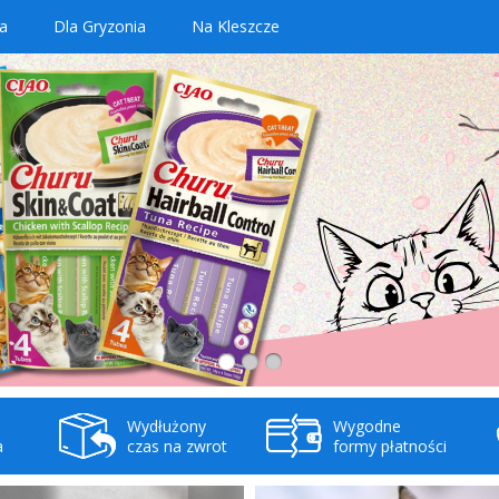
a
Dla Gryzonia
Na Kleszcze
Wydłużony
Wygodne
a
czas na zwrot
formy płatności