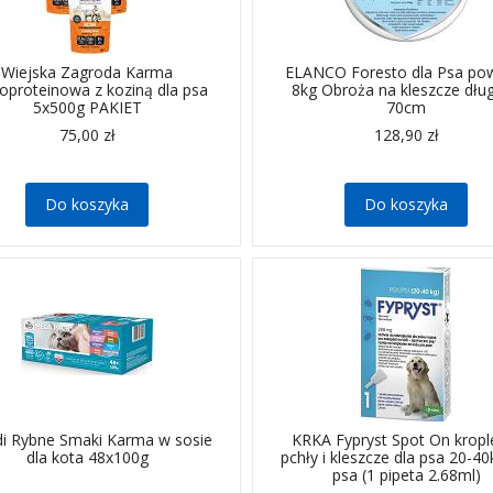
Wiejska Zagroda Karma
ELANCO Foresto dla Psa po
proteinowa z koziną dla psa
8kg Obroża na kleszcze dłu
5x500g PAKIET
70cm
75,00 zł
128,90 zł
Do koszyka
Do koszyka
Dwuskładnikowy preparat prze
pchłom i kleszczom dla psów 
ogormnych
di Rybne Smaki Karma w sosie
KRKA Fypryst Spot On kropl
dla kota 48x100g
pchły i kleszcze dla psa 20-40
psa (1 pipeta 2.68ml)