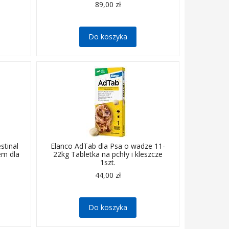
89,00 zł
Do koszyka
stinal
Elanco AdTab dla Psa o wadze 11-
em dla
22kg Tabletka na pchły i kleszcze
1szt.
44,00 zł
Do koszyka