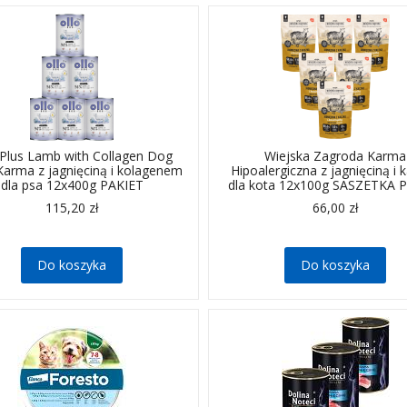
 Plus Lamb with Collagen Dog
Wiejska Zagroda Karma
Karma z jagnięciną i kolagenem
Hipoalergiczna z jagnięciną i 
dla psa 12x400g PAKIET
dla kota 12x100g SASZETKA 
115,20 zł
66,00 zł
Do koszyka
Do koszyka
odporna
,
zapachowa
. Zapewnia ochronę
nawet przez 8 miesięcy.