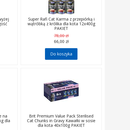
wyżej
Super Rafi Cat Karma z przepiórką i
gość
wątróbką z królika dla kota 12x400g
PAKIET
78,00 zł
66,00 zł
Do koszyka
ciw
dla kotów dorosłych w
ras
sosie.
e na
Brit Premium Value Pack Sterilised
kg dla
Cat Chunks in Gravy Kawałki w sosie
dla kota 40x100g PAKIET