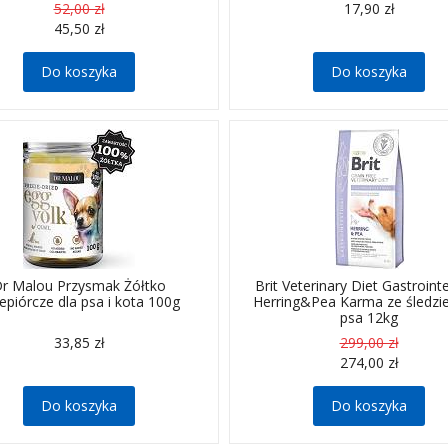
52,00 zł
17,90 zł
45,50 zł
Do koszyka
Do koszyka
r Malou Przysmak Żółtko
Brit Veterinary Diet Gastrointe
epiórcze dla psa i kota 100g
Herring&Pea Karma ze śledzi
psa 12kg
33,85 zł
299,00 zł
274,00 zł
Do koszyka
Do koszyka