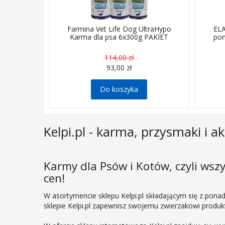
Farmina Vet Life Dog UltraHypo
ELA
Karma dla psa 6x300g PAKIET
pon
114,00 zł
93,00 zł
Do koszyka
Kelpi.pl - karma, przysmaki i a
Karmy dla Psów i Kotów, czyli wsz
cen!
W asortymencie sklepu Kelpi.pl składającym się z pona
sklepie Kelpi.pl zapewnisz swojemu zwierzakowi produkt