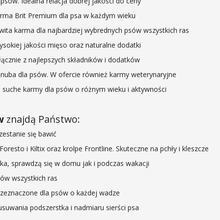
psów. Idealna relacja dobrej jakości do ceny
rma Brit Premium dla psa w każdym wieku
ta karma dla najbardziej wybrednych psów wszystkich ras
sokiej jakości mięso oraz naturalne dodatki
ącznie z najlepszych składników i dodatków
nuba dla psów. W ofercie również karmy weterynaryjne
suche karmy dla psów o różnym wieku i aktywności
w
znajdą Państwo:
zestanie się bawić
oresto i Kiltix oraz krolpe Frontline. Skuteczne na pchły i kleszcze
a, sprawdzą się w domu jak i podczas wakacji
sów wszystkich ras
zeznaczone dla psów o każdej wadze
suwania podszerstka i nadmiaru sierści psa