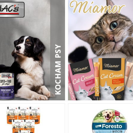
KOCHAM PSY
Wodoodporna
,
bezzapachowa
. Zapew
ochronę nawet przez 8 miesię