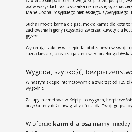
W ofercie sklepu internetowego Kelpi.pl znajdują się w
psów wszystkich ras: owczarka niemieckiego, sznaucera, 
Maine Coona, rosyjskiego niebieskiego, syberyjskiego, 
Sucha i mokra karma dla psa, mokra karma dla kota to t
zachowania higieny i czystości zwierząt: kuwety dla kota,
gryzoni.
Wybierając zakupy w sklepie Kelpi.pl zapewnisz swojemu
każdą kieszeń, a realizacja zamówień przebiega błyska
Wygoda, szybkość, bezpieczeństwo -
W naszym sklepie internetowym dla zwierząt od 129 zł 
wygodnie!
Zakupy internetowe w Kelpi.pl to wygoda, bezpieczeńs
przykładamy dużo uwagi aby oferta dla Twojego psa był
W ofercie
karm dla psa
mamy między 