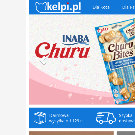
Dla Kota
Dla Ps
Darmowa
Szybka
wysyłka od 129zł
dostaw