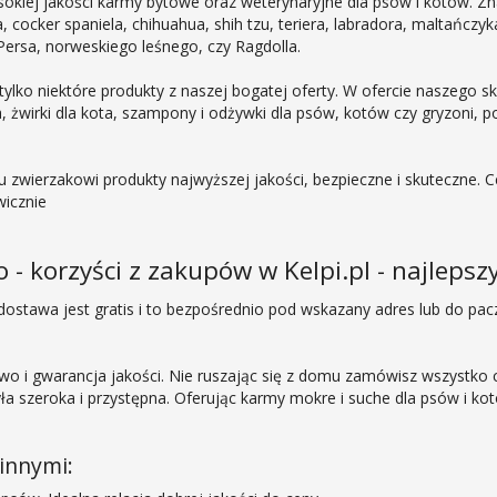
ysokiej jakości karmy bytowe oraz weterynaryjne dla psów i kotów. Z
cocker spaniela, chihuahua, shih tzu, teriera, labradora, maltańczyka,
Persa, norweskiego leśnego, czy Ragdolla.
ylko niektóre produkty z naszej bogatej oferty. W ofercie naszego s
 żwirki dla kota, szampony i odżywki dla psów, kotów czy gryzoni, podło
 zwierzakowi produkty najwyższej jakości, bezpieczne i skuteczne. C
wicznie
 korzyści z zakupów w Kelpi.pl - najlepszy
dostawa jest gratis i to bezpośrednio pod wskazany adres lub do pac
two i gwarancja jakości. Nie ruszając się z domu zamówisz wszystko
a szeroka i przystępna. Oferując karmy mokre i suche dla psów i ko
innymi: