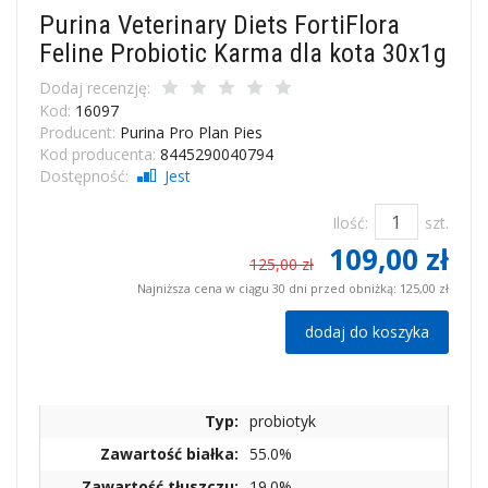
Purina Veterinary Diets FortiFlora
Feline Probiotic Karma dla kota 30x1g
Dodaj recenzję:
Kod:
16097
Producent:
Purina Pro Plan Pies
Kod producenta:
8445290040794
Dostępność:
Jest
Ilość:
szt.
109,00 zł
125,00 zł
Najniższa cena w ciągu 30 dni przed obniżką:
125,00 zł
dodaj do koszyka
Typ:
probiotyk
Zawartość białka:
55.0%
Zawartość tłuszczu:
19.0%