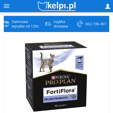
Darmowa
Szybka
602-736-457
wysyłka od 129zł
dostawa