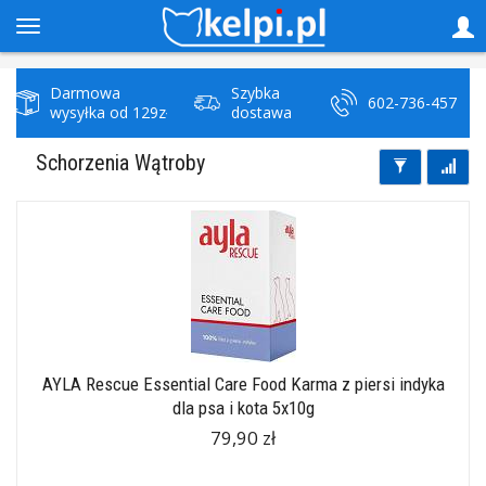
Darmowa
Szybka
602-736-457
wysyłka od 129zł
dostawa
Schorzenia Wątroby
AYLA Rescue Essential Care Food Karma z piersi indyka
dla psa i kota 5x10g
79,90 zł