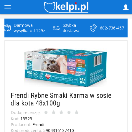
Darmowa
Szybka
602-736-457
wysyłka od 129zł
dostawa
Frendi Rybne Smaki Karma w sosie
dla kota 48x100g
Dodaj recenzję:
Kod:
15525
Producent:
Frendi
Kod producenta:
5904316137410