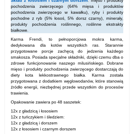
Skład z łososiem i czarnym dorszem
: mięso i produkty
pochodzenia zwierzęcego (64% mięsa i produktów
pochodzenia zwierzęcego w kawałku), ryby i produkty
pochodne z ryb (5% łosoś, 5% dorsz czarny), minerały,
produkty pochodzenia roślinnego, roślinne ekstrakty
białkowe.
Karma Frendi, to pełnoporcjowa mokra karma,
dedykowana dla kotów wszystkich ras. Starannie
przygotowane porcje zachęcą do jedzenia każdego
smakosza. Posiada specjalne składniki, dzięki czemu dba o
zdrowe funkcjonowanie naszego milusińskiego. D
obrane
mięso i produkty pochodzenia zwierzęcego dostarczają do
diety kota lekkostrawnego białka. Karma została
przygotowana z dodatkiem węglowodanów, które stanowią
źródło energii, niezbędnej przede wszystkim do procesów
trawienia.
Opakowanie zawiera po 48 saszetek:
12x z gładzicą i łososiem
12x z tuńczykiem i śledziem:
12x z gładzicą i dorszem
12x z łososiem i czarnym dorszem