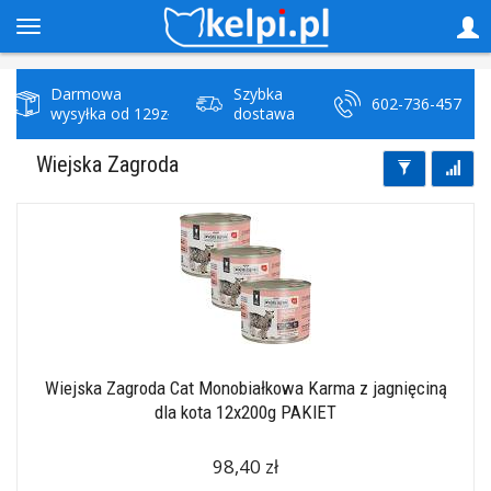
Darmowa
Szybka
602-736-457
wysyłka od 129zł
dostawa
Wiejska Zagroda
Wiejska Zagroda Cat Monobiałkowa Karma z jagnięciną
dla kota 12x200g PAKIET
98,40 zł