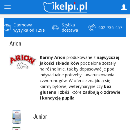
Darmowa
Szybka
602-736-457
wysyłka od 129zł
dostawa
Arion
Karmy Arion
produkowane z
najwyższej
jakości składników
podzielone zostały
na różne linie, tak by dopasować je pod
indywidualne potrzeby i uwarunkowania
czworonogów. W ofercie znajdują się
karmy bytowe, weterynaryjne czy
bez
glutenu i zbóż
, które
zadbają o zdrowie
i kondycję pupila
.
Junior