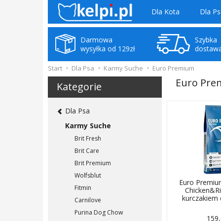
Dla Kota
Dla Ps
Darmowa
Szybka
wysyłka od 129zł
dostaw
Start
Dla Psa
Karmy Suche
Euro Premium
Euro Pr
Kategorie
Dla Psa
Karmy Suche
Brit Fresh
Brit Care
Brit Premium
Wolfsblut
Euro Premiu
Fitmin
Chicken&R
kurczakiem 
Carnilove
Purina Dog Chow
159,