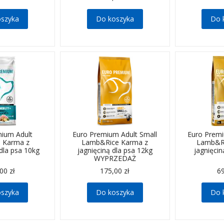
oszyka
Do koszyka
Do 
mium Adult
Euro Premium Adult Small
Euro Premi
+ Karma z
Lamb&Rice Karma z
Lamb&Ri
dla psa 10kg
jagnięciną dla psa 12kg
jagnięcin
WYPRZEDAŻ
00 zł
175,00 zł
69
oszyka
Do koszyka
Do 