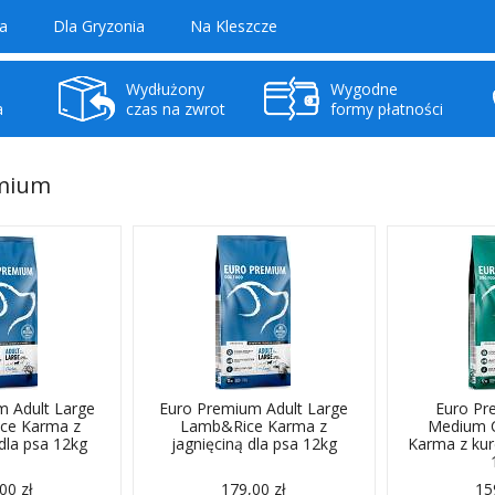
a
Dla Gryzonia
Na Kleszcze
Wydłużony
Wygodne
a
czas na zwrot
formy płatności
emium
m Adult Large
Euro Premium Adult Large
Euro Pr
ice Karma z
Lamb&Rice Karma z
Medium C
dla psa 12kg
jagnięciną dla psa 12kg
Karma z kur
00 zł
179,00 zł
15