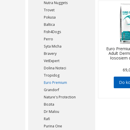
Nutra Nuggets
Trovet
Pokusa
Baltica
Fish4Dogs
Perro
Syta Micha
Euro Premiu
Adult Der
Bravery
łososiem 
VetExpert
Dolina Noteci
69,
Tropidog
Do k
Euro Premium
Grandorf
Nature's Protection
Bozita
Dr Malou
Rafi
Purina One