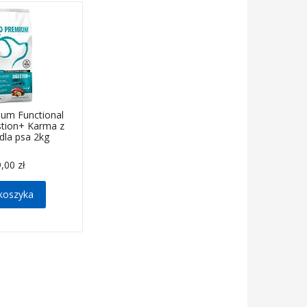
ium Functional
stion+ Karma z
dla psa 2kg
,00 zł
koszyka