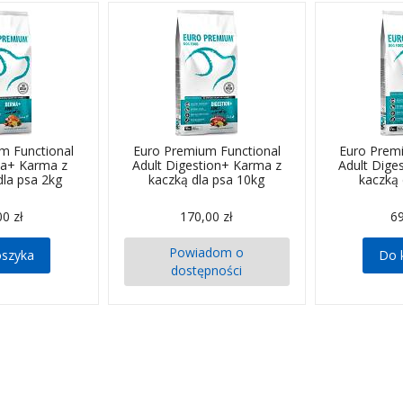
m Functional
Euro Premium Functional
Euro Prem
ma+ Karma z
Adult Digestion+ Karma z
Adult Dige
dla psa 2kg
kaczką dla psa 10kg
kaczką 
00 zł
170,00 zł
69
Powiadom o
oszyka
Do 
dostępności