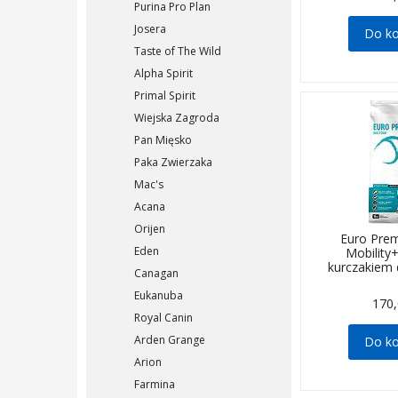
Purina Pro Plan
Josera
Do k
Taste of The Wild
Alpha Spirit
Primal Spirit
Wiejska Zagroda
Pan Mięsko
Paka Zwierzaka
Mac's
Acana
Orijen
Euro Pre
Eden
Mobility
kurczakiem 
Canagan
Eukanuba
170,
Royal Canin
Arden Grange
Do k
Arion
Farmina