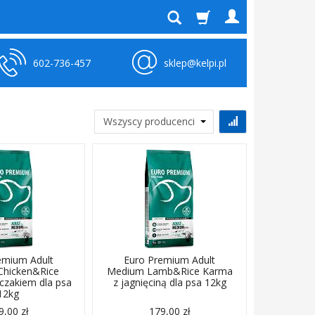
602-736-457
sklep@kelpi.pl
emium Adult
Euro Premium Adult
hicken&Rice
Medium Lamb&Rice Karma
czakiem dla psa
z jagnięciną dla psa 12kg
12kg
9,00 zł
179,00 zł