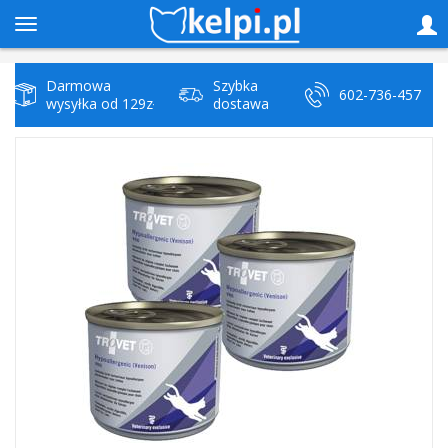
Darmowa
Szybka
602-736-457
wysyłka od 129zł
dostawa