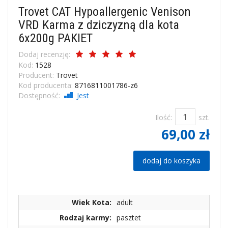
Trovet CAT Hypoallergenic Venison
VRD Karma z dziczyzną dla kota
6x200g PAKIET
Dodaj recenzję:
Kod:
1528
Producent:
Trovet
Kod producenta:
8716811001786-z6
Dostępność:
Jest
Ilość:
szt.
69,00 zł
dodaj do koszyka
Wiek Kota:
adult
Rodzaj karmy:
pasztet