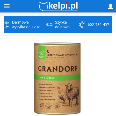
Darmowa
Szybka
602-736-457
wysyłka od 129zł
dostawa