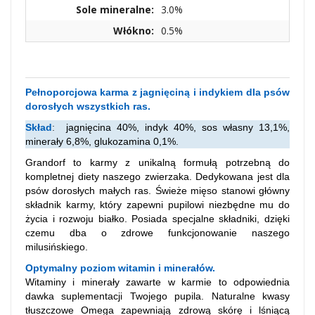
Sole mineralne:
3.0%
Włókno:
0.5%
Pełnoporcjowa karma z jagnięciną i indykiem dla psów
dorosłych wszystkich ras.
Skład
:
jagnięcina 40%, indyk 40%, sos własny 13,1%,
minerały 6,8%, glukozamina 0,1%.
Grandorf to karmy z unikalną formułą potrzebną do
kompletnej diety naszego zwierzaka. Dedykowana jest dla
psów dorosłych małych ras. Świeże mięso stanowi główny
składnik karmy, który zapewni pupilowi niezbędne mu do
życia i rozwoju białko.
Posiada specjalne składniki, dzięki
czemu dba o zdrowe funkcjonowanie naszego
milusińskiego.
Optymalny poziom witamin i minerałów.
Witaminy i minerały zawarte w karmie to odpowiednia
dawka suplementacji Twojego pupila. Naturalne kwasy
tłuszczowe Omega zapewniają zdrową skórę i lśniącą