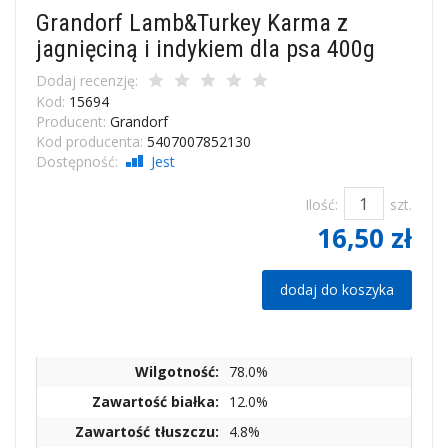
Grandorf Lamb&Turkey Karma z
jagnięciną i indykiem dla psa 400g
Dodaj recenzję:
Kod:
15694
Producent:
Grandorf
Kod producenta:
5407007852130
Dostępność:
Jest
Ilość:
szt.
16,50 zł
dodaj do koszyka
Wilgotność:
78.0%
Zawartość białka:
12.0%
Zawartość tłuszczu:
4.8%