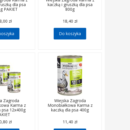
ruszką dla psa
kaczką i gruszką dla psa
0g PAKIET
800g
8,00 zł
18,40 zł
koszyka
Do koszyka
ka Zagroda
Wiejska Zagroda
kowa Karma z
Monobiałkowa Karma z
a psa 12x400g
kaczką dla psa 400g
AKIET
0,80 zł
11,40 zł