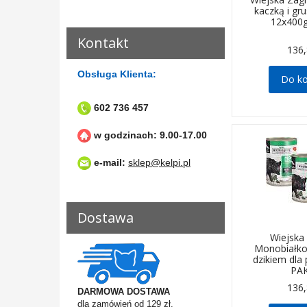
kaczką i gr
12x400
Kontakt
136,
Obsługa Klienta:
Do k
602 736 457
w godzinach: 9.00-17.00
e-mail:
sklep@kelpi.pl
Dostawa
Wiejska
Monobiałk
dzikiem dla
PA
136,
DARMOWA DOSTAWA
dla zamówień od 129 zł.