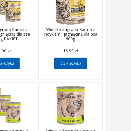
agroda Karma z
Wiejska Zagroda Karma z
agnięciną dla psa
indykiem i jagnięciną dla psa
0g PAKIET
800g
,00 zł
16,90 zł
koszyka
Do koszyka
agroda Karma z
Wiejska Zagroda Karma z