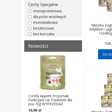
Cechy Specjalne
monoproteinowa
dla psów wrażliwych
monobiałkowa
Wiejska Zag
bezzbożowa
indykiem i jag
12x400
bez kurczaka
108,
Nowości
Do k
Comfy Appetit Przysmaki
Funkcyjne na Trawienie dla
psa 70g WYPRZEDAŻ
10,90 zł
Wiejska Zag