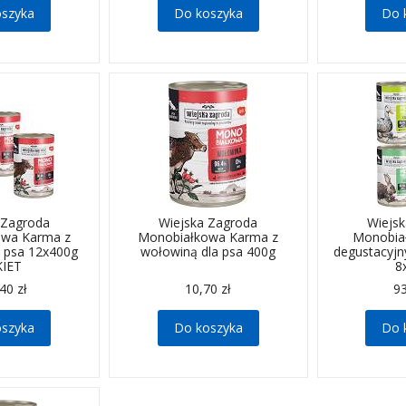
oszyka
Do koszyka
Do 
 Zagroda
Wiejska Zagroda
Wiejs
owa Karma z
Monobiałkowa Karma z
Monobia
a psa 12x400g
wołowiną dla psa 400g
degustacyjn
KIET
8
40 zł
10,70 zł
93
oszyka
Do koszyka
Do 