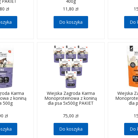
g PAKIET
400g
80 zł
11,80 zł
15
oszyka
Do koszyka
Do 
groda Karma
Wiejska Zagroda Karma
Wiejska 
owa z koniną
Monoproteinowa z koniną
Monoprote
sa 500g
dla psa 5x500g PAKIET
dla 
90 zł
75,00 zł
15
oszyka
Do koszyka
Do 