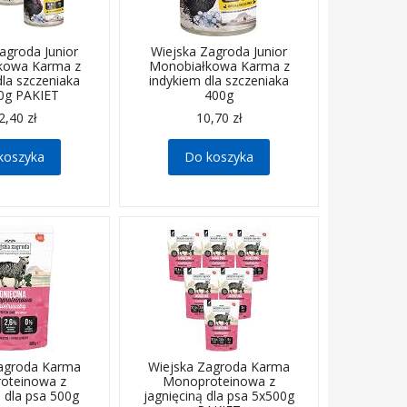
agroda Junior
Wiejska Zagroda Junior
kowa Karma z
Monobiałkowa Karma z
dla szczeniaka
indykiem dla szczeniaka
0g PAKIET
400g
2,40 zł
10,70 zł
koszyka
Do koszyka
Zagroda Karma
Wiejska Zagroda Karma
oteinowa z
Monoproteinowa z
ą dla psa 500g
jagnięciną dla psa 5x500g