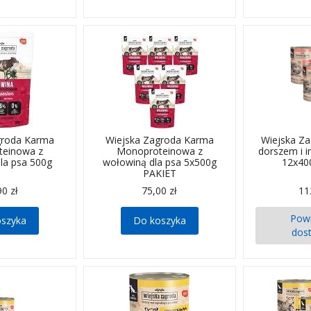
groda Karma
Wiejska Zagroda Karma
Wiejska Z
teinowa z
Monoproteinowa z
dorszem i i
la psa 500g
wołowiną dla psa 5x500g
12x40
PAKIET
90 zł
75,00 zł
11
Pow
oszyka
Do koszyka
dos