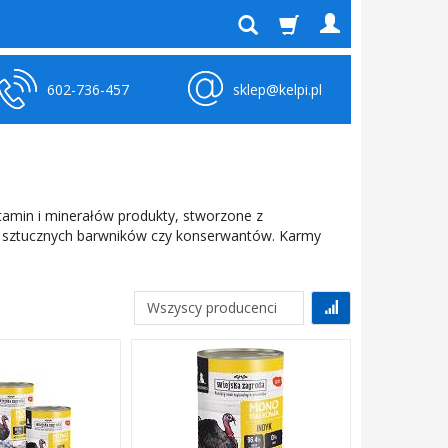
602-736-457
sklep@kelpi.pl
tamin i minerałów produkty, stworzone z
z sztucznych barwników czy konserwantów. Karmy