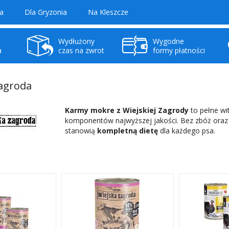
a
Dla Gryzonia
Na Kleszcze
Wydłużony
Wygodne
a
czas na zwrot
formy płatności
Zagroda
Karmy mokre z Wiejskiej Zagrody
to pełne wi
komponentów najwyższej jakości. Bez zbóż ora
stanowią
kompletną dietę
dla każdego psa.