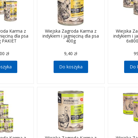
roda Karma z
Wiejska Zagroda Karma z
Wiejska Z
nięciną dla psa
indykiem i jagnięciną dla psa
indykiem i j
g PAKIET
400g
6x80
00 zł
9,40 zł
99
oszyka
Do koszyka
Do 
roda Karma z
Wiejska Zagroda Karma z
Wiejska Z