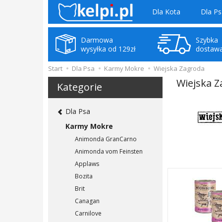
Dla Kota
Dla Ps
Darmowa
Szybka
wysyłka od 129zł
dostaw
Start
Dla Psa
Karmy Mokre
Wiejska Zagroda
Wiejska 
Kategorie
Dla Psa
Karmy Mokre
Animonda GranCarno
Animonda vom Feinsten
Applaws
Bozita
Brit
Canagan
Carnilove