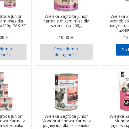
groda Junior
Wiejska Zagroda Junior
Wiejska Z
xem mięs dla
Karma z mixem mięs dla
Monobiał
2x400g PAKIET
szczeniaka 400g
indykiem 
12x40
00 zł
10,40 zł
12
adom o
Powiadom o
Do 
pności
dostępności
groda Junior
Wiejska Zagroda Junior
Wiejska 
nowa Karma z
Monoproteinowa Karma z
Monopr
la szczeniaka
jagnięciną dla szczeniaka
jagnięcin