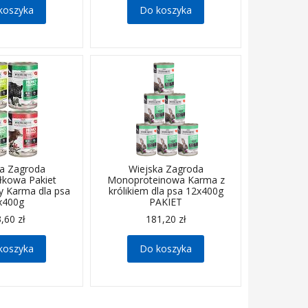
koszyka
Do koszyka
ka Zagroda
Wiejska Zagroda
łkowa Pakiet
Monoproteinowa Karma z
y Karma dla psa
królikiem dla psa 12x400g
x400g
PAKIET
,60 zł
181,20 zł
koszyka
Do koszyka