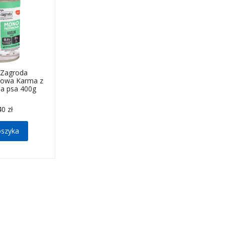
 Zagroda
nowa Karma z
dla psa 400g
40 zł
oszyka