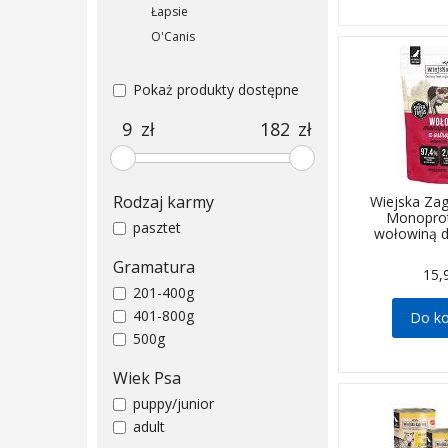
Łapsie
O'Canis
Pokaż produkty dostępne
zł
zł
Rodzaj karmy
Wiejska Za
Monopro
pasztet
wołowiną d
Gramatura
15,
201-400g
401-800g
Do k
500g
Wiek Psa
puppy/junior
adult