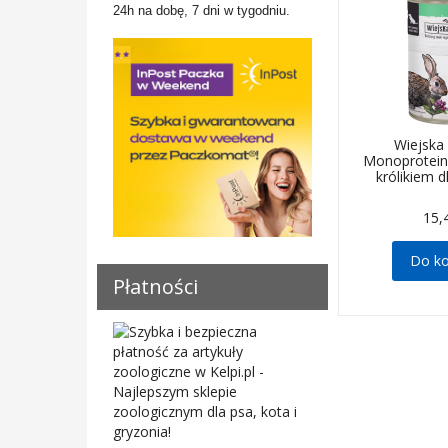
24h na dobę, 7 dni w tygodniu.
Wiejska
Monoprotei
królikiem 
15,
Do k
Płatności