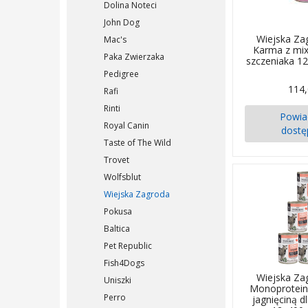
Dolina Noteci
John Dog
Wiejska Za
Mac's
Karma z mi
Paka Zwierzaka
szczeniaka 1
Pedigree
114,
Rafi
Rinti
Powi
Royal Canin
dostę
Taste of The Wild
Trovet
Wolfsblut
Wiejska Zagroda
Pokusa
Baltica
Pet Republic
Fish4Dogs
Wiejska Za
Uniszki
Monoprotei
Perro
jagnięciną d