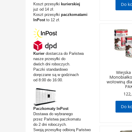
Do k
Koszt przesyłki
kurierskiej
już od 14 zł.
Koszt przesyłki
paczkomatami
InPost
to 12 zł.
Kurier
dostarcza do Państwa
nasze przesyłki do
dwóch dni roboczych.
Paczki standardowo
Wiejska
doręczane są w godzinach
Monobiałk
od 8:00 do 16:00.
wołowiną dl
PA
122,
Do k
Paczkomaty InPost
Dostawa do wybranego
przez Państwa paczkomatu
do 2 dni roboczych.
Swoją przesyłkę odbiorą Państwo