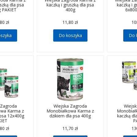
uszką dla psa
kaczką i gruszką dla psa
kaczką i g
g PAKIET
400g
6x80
80 zł
11,80 zł
10
oszyka
Do koszyka
Do 
 Zagroda
Wiejska Zagroda
Wiejs
owa Karma z
Monobiałkowa Karma z
Monobiał
 psa 12x400g
dzikiem dla psa 400g
kaczką dl
KIET
P
80 zł
11,70 zł
13