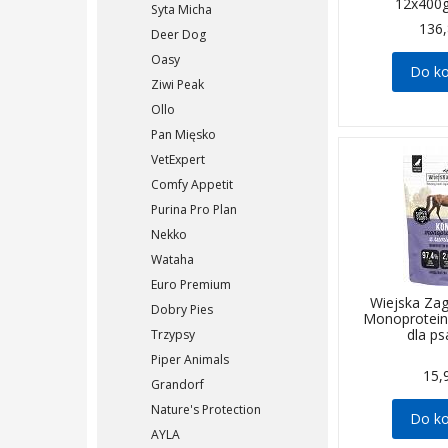
12x400
Syta Micha
136,
Deer Dog
Oasy
Do k
Ziwi Peak
Ollo
Pan Mięsko
VetExpert
Comfy Appetit
Purina Pro Plan
Nekko
Wataha
Euro Premium
Wiejska Za
Dobry Pies
Monoprotein
dla p
Trzypsy
Piper Animals
15,
Grandorf
Nature's Protection
Do k
AYLA