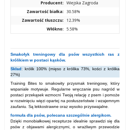
Producent:
Wiejska Zagroda
Zawartość białka:
30.58%
Zawartość tłuszczu:
12.39%
Włókno:
5.58%
Smakołyk treningowy dla psów wszystkich ras z
królikiem w postaci kąsków.
Skład
: królik 100% (mięso z królika 73%, kości z królika
27%)
Training Bites to smakowity przysmak treningowy, który
wspaniale motywuje. Regularne wręczanie psu nagród w
postaci przekąsek wzmocni Twoją relację z psem i pomoże
w rozwinięciu więzi opartej na posłuszeństwie i wzajemnym
zaufaniu. Są lekkostrawne oraz wysoko przyswajalne.
formuła dla psów, polecana szczególnie alergikom.
Dzięki monobiałkowej recepturze idealnie sprawdzi się dla
psów z objawami alergicznymi, o wrażliwym przewodzie