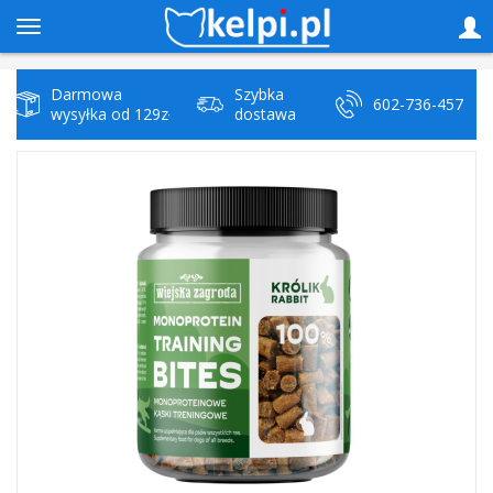
Darmowa
Szybka
602-736-457
wysyłka od 129zł
dostawa