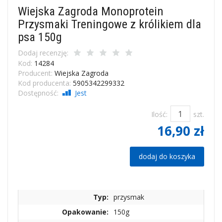
Wiejska Zagroda Monoprotein
Przysmaki Treningowe z królikiem dla
psa 150g
Dodaj recenzję:
Kod:
14284
Producent:
Wiejska Zagroda
Kod producenta:
5905342299332
Dostępność:
Jest
Ilość:
szt.
16,90 zł
dodaj do koszyka
Typ:
przysmak
Opakowanie:
150g