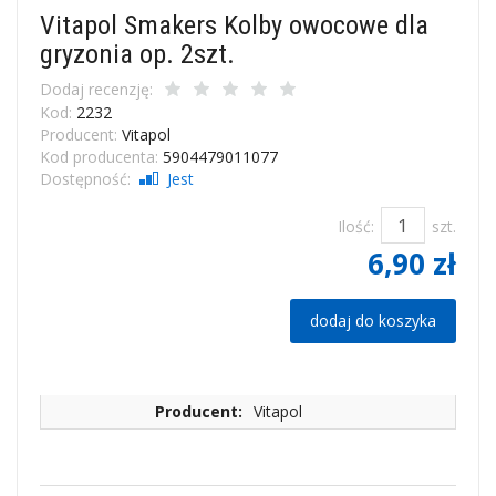
Vitapol Smakers Kolby owocowe dla
gryzonia op. 2szt.
Dodaj recenzję:
Kod:
2232
Producent:
Vitapol
Kod producenta:
5904479011077
Dostępność:
Jest
Ilość:
szt.
6,90 zł
dodaj do koszyka
Producent:
Vitapol