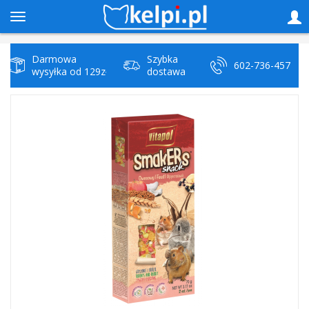
Darmowa
Szybka
602-736-457
wysyłka od 129zł
dostawa