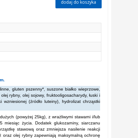
dodaj do koszyka
ym.
inne, gluten pszenny*, suszone białko wieprzowe,
lej rybny, olej sojowy, fruktooligosacharydy, łuski i
wzniesionej (źródło luteiny), hydrolizat chrząstki
dużych (powyżej 25kg), z wrażliwymi stawami i/lub
iesiąc życia. Dodatek glukozaminy, siarczanu
ząstkę stawową oraz zmniejsza nasilenie reakcji
yż oraz olej rybny zapewniają maksymalną ochronę