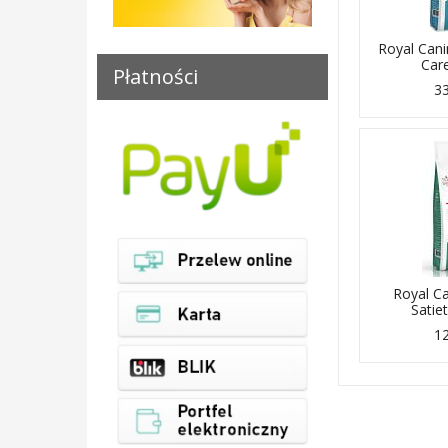
Royal Can
Care
Płatności
33
Royal C
Satiet
12