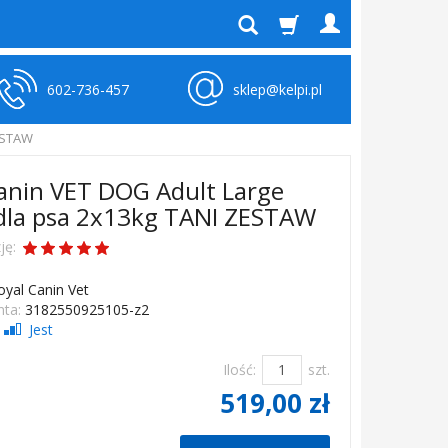
602-736-457
sklep@kelpi.pl
ZESTAW
anin VET DOG Adult Large
dla psa 2x13kg TANI ZESTAW
ję:
oyal Canin Vet
ta:
3182550925105-z2
Jest
Ilość:
szt.
519,00 zł