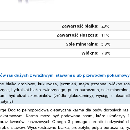
Zawartość białka:
28%
Zawartość tłuszczu:
11%
Sole mineralne:
5,9%
Włókno:
7,8%
sów ras dużych z wrażliwymi stawami i/lub przewodem pokarmow
ne białko drobiowe, kukurydza, jęczmień, mąka pszenna, włókno rośl
zęce, hydrolizat białka zwierzęcego, pulpa buraczana, sole mineralne, o
ium, hydrolizat skorupiaków (źródło glukozaminy), wyciąg z aksamitki 
roityny)
arge Dog to pełnoporcjowa dietetyczna karma dla psów dorosłych ras 
okarmowym. Karma może być podawana psom, które ukończyły 15 m
 oraz kwasów tłuszczowych Omega 3 pomaga chronić i odżywiać chr
rębie stawów. Wysokostrawne białka, prebiotyki, pulpa buraczana, r