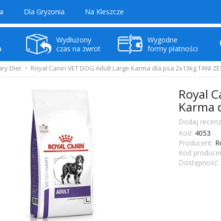
a
Dla Gryzonia
Na Kleszcze
Wydłużony
Wygodne
a
czas na zwrot
formy płatności
ary Diet
Royal Canin VET DOG Adult Large Karma dla psa 2x13kg TANI 
Royal C
Karma 
Dodaj recenz
Kod:
4053
Producent:
R
Kod producen
Dostępność: