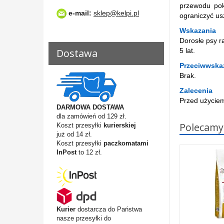
przewodu pok
e-mail:
sklep@kelpi.pl
ograniczyć u
Wskazania
Dorosłe psy r
5 lat.
Dostawa
Przeciwwska
Brak.
Zalecenia
Przed użyciem
DARMOWA DOSTAWA
dla zamówień od 129 zł.
Polecamy
Koszt przesyłki
kurierskiej
już od 14 zł.
Koszt przesyłki
paczkomatami
InPost
to 12 zł.
Kurier
dostarcza do Państwa
nasze przesyłki do