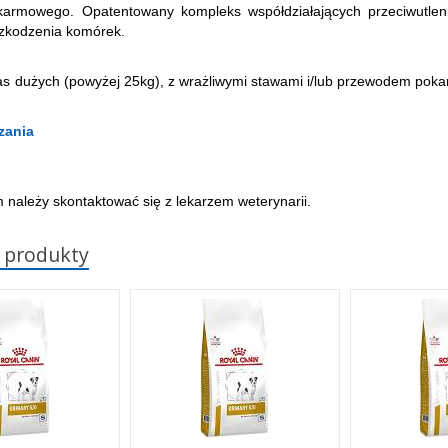
armowego. Opatentowany kompleks współdziałających przeciwutleni
szkodzenia komórek.
as dużych (powyżej 25kg), z wrażliwymi stawami i/lub przewodem pok
zania
 należy skontaktować się z lekarzem weterynarii.
 produkty