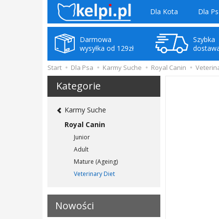
Dla Kota
Dla Ps
Darmowa
Szybka
wysyłka od 129zł
dostaw
Start
Dla Psa
Karmy Suche
Royal Canin
Veterin
Kategorie
Karmy Suche
Royal Canin
Junior
Adult
Mature (Ageing)
Veterinary Diet
Nowości