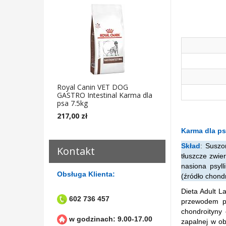
Royal Canin VET DOG
GASTRO Intestinal Karma dla
psa 7.5kg
217,00 zł
Karma dla p
Skład
:
Suszo
Kontakt
tłuszcze zwier
nasiona psyll
Obsługa Klienta:
(źródło chond
Dieta Adult L
602 736 457
przewodem p
chondroityny
w godzinach: 9.00-17.00
zapalnej w ob