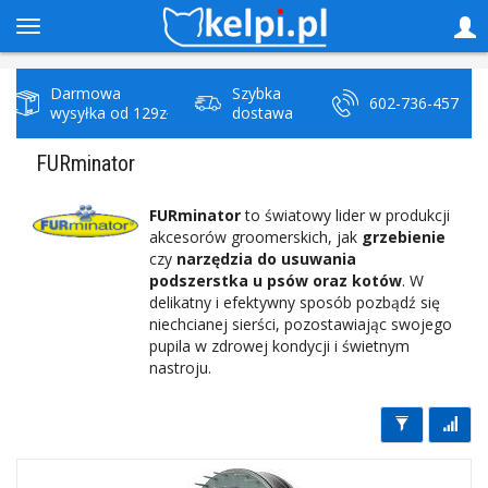
Darmowa
Szybka
602-736-457
wysyłka od 129zł
dostawa
FURminator
FURminator
to światowy lider w produkcji
akcesorów groomerskich, jak
grzebienie
czy
narzędzia do usuwania
podszerstka u psów oraz kotów
. W
delikatny i efektywny sposób pozbądź się
niechcianej sierści, pozostawiając swojego
pupila w zdrowej kondycji i świetnym
nastroju.