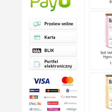
8
Brit Ve
Hypoa
1