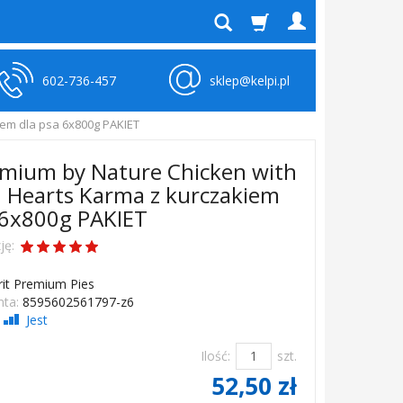
602-736-457
sklep@kelpi.pl
iem dla psa 6x800g PAKIET
emium by Nature Chicken with
 Hearts Karma z kurczakiem
 6x800g PAKIET
ję:
rit Premium Pies
ta:
8595602561797-z6
Jest
Ilość:
szt.
52,50 zł