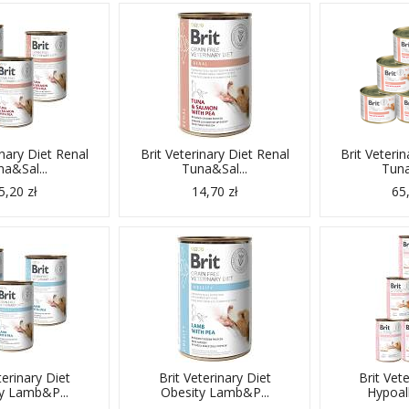
inary Diet Renal
Brit Veterinary Diet Renal
Brit Veterin
a&Sal...
Tuna&Sal...
Tuna
5,20 zł
14,70 zł
65,
terinary Diet
Brit Veterinary Diet
Brit Vet
y Lamb&P...
Obesity Lamb&P...
Hypoall