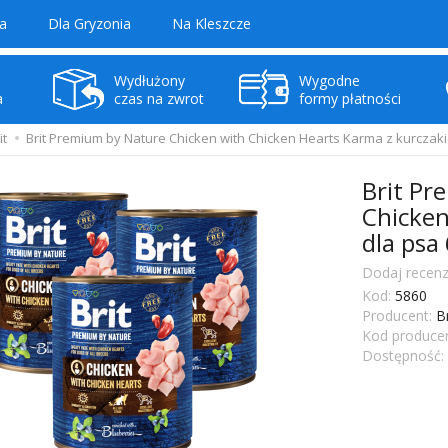
a
Dla Gryzonia
Na Kleszcze
Wydłużony
Wygodne
a
czas na zwrot
formy płatności
it
Brit Premium by Nature Chicken with Chicken Hearts Karma z kurczak
Brit Pr
Chicken
dla psa
Dodaj recenz
Kod:
5860
Producent:
B
Kod producen
Dostępność: