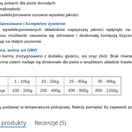
wy pokarm dla psów dorosłych
smakowitość
wyselekcjonowane surowce wysokiej jakości
ilansowane i kompletne żywienie
 wyselekcjonowanych składników najwyższej jakości wpłynęło na
psu możliwość cieszenia się zdrowiem i doskonałą kondycją fizycz
gi na stałym poziomie.
zna, wolna od GMO
ji karmy zrezygnowano z dodatku glutenu, soi oraz zbóż. Brak równ
rma zatem nadaje się doskonale dla psów o wrażliwym układzie trawie
:
1 - 10kg
10 - 25kg
25 - 45kg
45 - 90kg
cja
100 - 200g
200 - 400g
400 - 800g
800 - 1200g
 podawać w temperaturze pokojowej. Należy pamiętać by zapewnić psu
 produkty
Recenzje (5)