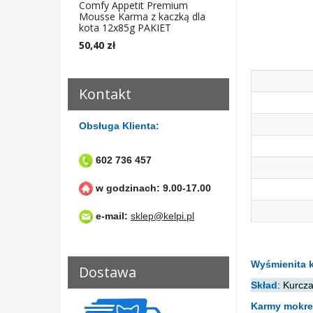
Comfy Appetit Premium
Mousse Karma z kaczką dla
kota 12x85g PAKIET
50,40 zł
Kontakt
Obsługa Klienta:
602 736 457
w godzinach: 9.00-17.00
e-mail:
sklep@kelpi.pl
Wyśmienita k
Dostawa
Skład
: Kurcz
Karmy mokre 