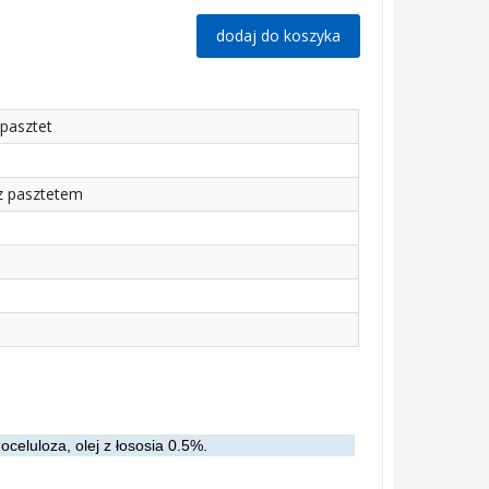
dodaj do koszyka
 pasztet
z pasztetem
eluloza, olej z łososia 0.5%.