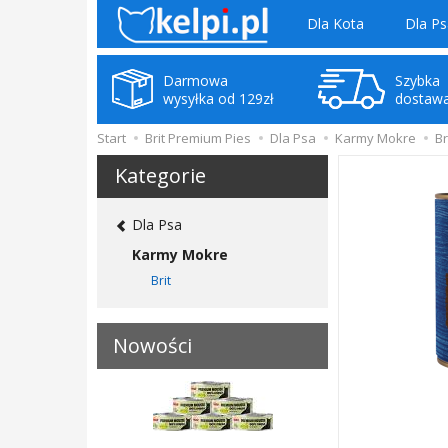
Dla Kota
Dla Ps
Darmowa
Szybka
wysyłka od 129zł
dostaw
Start
Brit Premium Pies
Dla Psa
Karmy Mokre
Br
Kategorie
Dla Psa
Karmy Mokre
Brit
Nowości