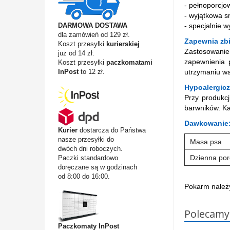
- pełnoporcjo
- wyjątkowa 
- specjalnie 
DARMOWA DOSTAWA
dla zamówień od 129 zł.
Zapewnia zb
Koszt przesyłki
kurierskiej
Zastosowanie
już od 14 zł.
zapewnienia 
Koszt przesyłki
paczkomatami
utrzymaniu wa
InPost
to 12 zł.
Hypoalergic
Przy produkc
barwników. Ka
Dawkowanie
Kurier
dostarcza do Państwa
nasze przesyłki do
Masa psa
dwóch dni roboczych.
Dzienna por
Paczki standardowo
doręczane są w godzinach
od 8:00 do 16:00.
Pokarm należy
Polecamy
Paczkomaty InPost