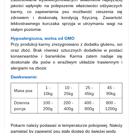
jakości wpłynęło na polepszenie właściwości odżywczych
karmy, co zapewnienia psu możliwość cieszenia się
zdrowiem i doskonałą kondycją fizyczną. Zawartość
lekkostrawnego kurczaka sprzyja w utrzymaniu wagi na
stałym poziomie.
Hypoalergiczna, wolna od GMO
Przy produkcji karmy zrezygnowano z dodatku glutenu, soi
oraz zbóż. Brak również sztucznych dodatków w postaci
konserwantów i barwników. Karma zatem nadaje się
doskonale dla psów o wrażliwym układzie trawiennym i
alergiami na zboże.
Dawkowanie:
1 -
10 -
25 -
45 -
Masa psa
10kg
25kg
45kg
90kg
Dzienna
100 -
200 -
400 -
800 -
porcja
200g
400g
800g
1200g
Pokarm należy podawać w temperaturze pokojowej. Należy
pamiętać by zapewnić psu stały dostęp do świeżej wody.