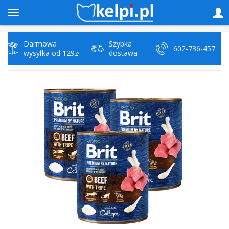
Darmowa
Szybka
602-736-457
wysyłka od 129zł
dostawa