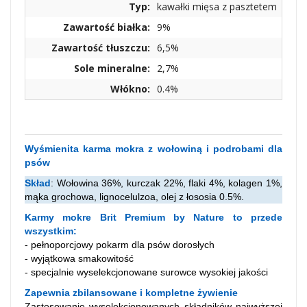
Typ:
kawałki mięsa z pasztetem
Zawartość białka:
9%
Zawartość tłuszczu:
6,5%
Sole mineralne:
2,7%
Włókno:
0.4%
Wyśmienita karma mokra z wołowiną i podrobami dla
psów
Skład
: Wołowina 36%, kurczak 22%, flaki 4%, kolagen 1%,
mąka grochowa, lignocelulzoa, olej z łososia 0.5%.
Karmy mokre Brit Premium by Nature to przede
wszystkim:
- pełnoporcjowy pokarm dla psów dorosłych
- wyjątkowa smakowitość
- specjalnie wyselekcjonowane surowce wysokiej jakości
Zapewnia zbilansowane i kompletne żywienie
Zastosowanie wyselekcjonowanych składników najwyższej