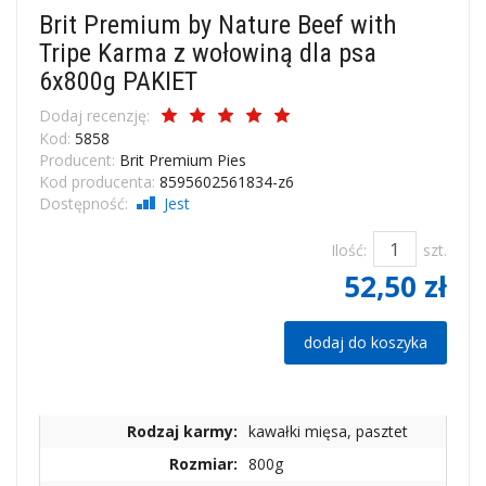
Brit Premium by Nature Beef with
Tripe Karma z wołowiną dla psa
6x800g PAKIET
Dodaj recenzję:
Kod:
5858
Producent:
Brit Premium Pies
Kod producenta:
8595602561834-z6
Dostępność:
Jest
Ilość:
szt.
52,50 zł
dodaj do koszyka
Rodzaj karmy:
kawałki mięsa, pasztet
Rozmiar:
800g