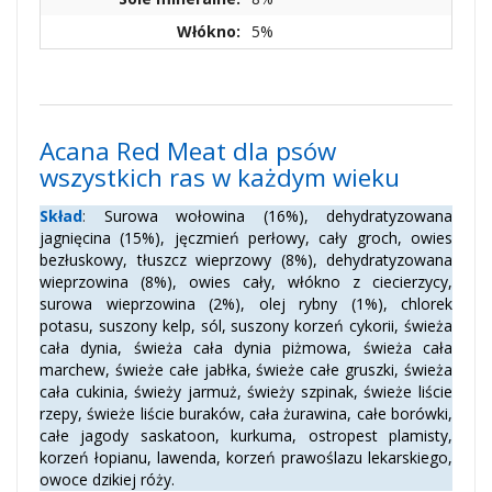
Włókno:
5%
Acana Red Meat dla psów
wszystkich ras w każdym wieku
Skład
:
Surowa wołowina (16%), dehydratyzowana
jagnięcina (15%), jęczmień perłowy, cały groch, owies
bezłuskowy, tłuszcz wieprzowy (8%), dehydratyzowana
wieprzowina (8%), owies cały, włókno z ciecierzycy,
surowa wieprzowina (2%), olej rybny (1%), chlorek
potasu, suszony kelp, sól, suszony korzeń cykorii, świeża
cała dynia, świeża cała dynia piżmowa, świeża cała
marchew, świeże całe jabłka, świeże całe gruszki, świeża
cała cukinia, świeży jarmuż, świeży szpinak, świeże liście
rzepy, świeże liście buraków, cała żurawina, całe borówki,
całe jagody saskatoon, kurkuma, ostropest plamisty,
korzeń łopianu, lawenda, korzeń prawoślazu lekarskiego,
owoce dzikiej róży.