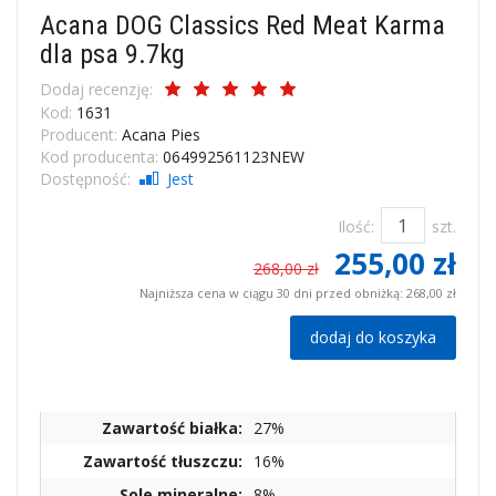
Acana DOG Classics Red Meat Karma
dla psa 9.7kg
Dodaj recenzję:
Kod:
1631
Producent:
Acana Pies
Kod producenta:
064992561123NEW
Dostępność:
Jest
Ilość:
szt.
255,00 zł
268,00 zł
Najniższa cena w ciągu 30 dni przed obniżką:
268,00 zł
dodaj do koszyka
Zawartość białka:
27%
Zawartość tłuszczu:
16%
Sole mineralne:
8%