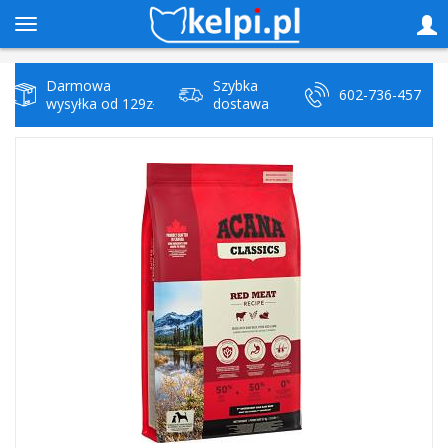
Darmowa
Szybka
602-736-457
wysyłka od 129zł
dostawa