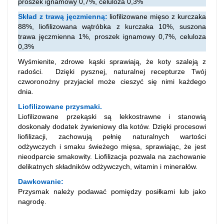
proszek ignamowy 0,7%, celuloza 0,3%
Skład z trawą jęczmienną:
liofilizowane mięso z kurczaka
88%, liofilizowana wątróbka z kurczaka 10%, suszona
trawa jęczmienna 1%, proszek ignamowy 0,7%, celuloza
0,3%
Wyśmienite, zdrowe kąski sprawiają, że koty szaleją z
radości.
Dzięki pysznej, naturalnej recepturze Twój
czworonożny przyjaciel może cieszyć się nimi każdego
dnia.
Liofilizowane przysmaki.
Liofilizowane przekąski są lekkostrawne i stanowią
doskonały dodatek żywieniowy dla kotów. Dzięki procesowi
liofilizacji, zachowują pełnię naturalnych wartości
odżywczych i smaku świeżego mięsa, sprawiając, że jest
nieodparcie smakowity. Liofilizacja pozwala na zachowanie
delikatnych składników odżywczych, witamin i minerałów.
Dawkowanie:
Przysmak należy podawać pomiędzy posiłkami lub jako
nagrodę.