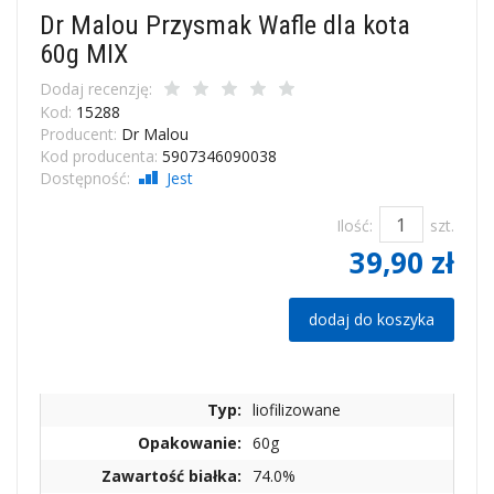
Dr Malou Przysmak Wafle dla kota
60g MIX
Dodaj recenzję:
Kod:
15288
Producent:
Dr Malou
Kod producenta:
5907346090038
Dostępność:
Jest
Ilość:
szt.
39,90 zł
dodaj do koszyka
Typ:
liofilizowane
Opakowanie:
60g
Zawartość białka:
74.0%