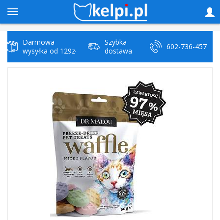
Darmowa
Szybka
602-736-457
wysyłka od 129zł
dostawa