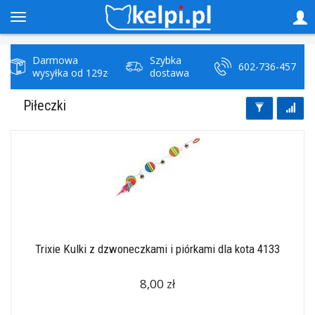
Darmowa
Szybka
602-736-457
wysyłka od 129zł
dostawa
Piłeczki
Trixie Kulki z dzwoneczkami i piórkami dla kota 4133
8,00 zł