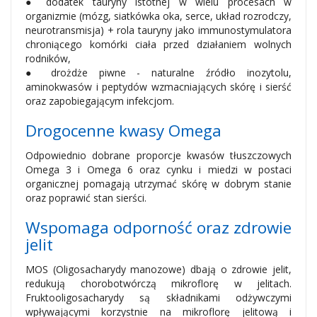
● dodatek tauryny istotnej w wielu procesach w
organizmie (mózg, siatkówka oka, serce, układ rozrodczy,
neurotransmisja) + rola tauryny jako immunostymulatora
chroniącego komórki ciała przed działaniem wolnych
rodników,
● drożdże piwne - naturalne źródło inozytolu,
aminokwasów i peptydów wzmacniających skórę i sierść
oraz zapobiegającym infekcjom.
Drogocenne kwasy Omega
Odpowiednio dobrane proporcje kwasów tłuszczowych
Omega 3 i Omega 6 oraz cynku i miedzi w postaci
organicznej pomagają utrzymać skórę w dobrym stanie
oraz poprawić stan sierści.
Wspomaga odporność oraz zdrowie
jelit
MOS (Oligosacharydy manozowe) dbają o zdrowie jelit,
redukują chorobotwórczą mikroflorę w jelitach.
Fruktooligosacharydy są składnikami odżywczymi
wpływającymi korzystnie na mikroflorę jelitową i