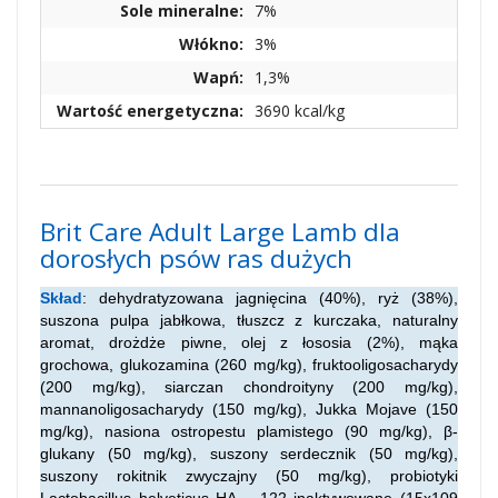
Sole mineralne:
7%
Włókno:
3%
Wapń:
1,3%
Wartość energetyczna:
3690 kcal/kg
Brit Care Adult Large Lamb dla
dorosłych psów ras dużych
Skład
: dehydratyzowana jagnięcina (40%), ryż (38%),
suszona pulpa jabłkowa, tłuszcz z kurczaka, naturalny
aromat, drożdże piwne, olej z łososia (2%), mąka
grochowa, glukozamina (260 mg/kg), fruktooligosacharydy
(200 mg/kg), siarczan chondroityny (200 mg/kg),
mannanoligosacharydy (150 mg/kg), Jukka Mojave (150
mg/kg), nasiona ostropestu plamistego (90 mg/kg), β-
glukany (50 mg/kg), suszony serdecznik (50 mg/kg),
suszony rokitnik zwyczajny (50 mg/kg), probiotyki