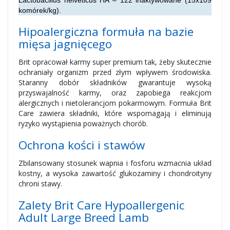
Lactobacillus helveticus HA – 122 inaktywowane (15x109
komórek/kg).
Hipoalergiczna formuła na bazie
mięsa jagnięcego
Brit opracował karmy super premium tak, żeby skutecznie
ochraniały organizm przed złym wpływem środowiska.
Staranny dobór składników gwarantuje wysoką
przyswajalność karmy, oraz zapobiega reakcjom
alergicznych i nietolerancjom pokarmowym. Formuła Brit
Care zawiera składniki, które wspomagają i eliminują
ryzyko wystąpienia poważnych chorób.
Ochrona kości i stawów
Zbilansowany stosunek wapnia i fosforu wzmacnia układ
kostny, a wysoka zawartość glukozaminy i chondroityny
chroni stawy.
Zalety Brit Care Hypoallergenic
Adult Large Breed Lamb