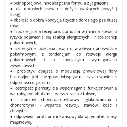
● pełnoporcjowa, hipoalergiczna formuła z jagnięciną,
● dla dorosłych psów ras dużych (ważących powyżej
25kg),
● dbałość o dobrą kondycję fizyczna dorosłego psa dużej
rasy,
● hipoalergiczna receptura, pomocna w minimalizowaniu
ryzyka pojawienia się reakcji alergicznych i nietolerancji
pokarmowych,
● szczególnie polecana psom o wrażliwym przewodzie
pokarmowym, z tendencjami do rozwoju alergii
pokarmowych i o specjalnych wymaganiach
żywieniowych,
● probiotyki dbające o modulację prawidłowej flory
bakteryjnej jelit - bezpośredni wpływ na kształtowanie się
odporności organizmu,
● ostropest plamisty dla wspomagania funkcjonowania
wątroby, metabolizmu i oczyszczania z toksyn,
● dodatek chondroprotektorów (glukoazamina i
chondroityna) - wsparcie rozwoju stawów, kości i
chrząstek,
● odpowiedni profil aminokwasowy dla optymalnej masy
mięśniowej,