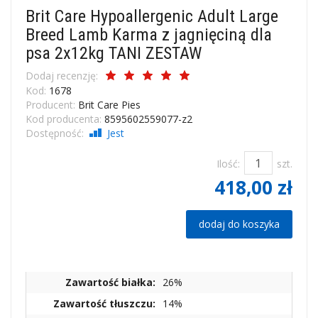
Brit Care Hypoallergenic Adult Large
Breed Lamb Karma z jagnięciną dla
psa 2x12kg TANI ZESTAW
Dodaj recenzję:
Kod:
1678
Producent:
Brit Care Pies
Kod producenta:
8595602559077-z2
Dostępność:
Jest
Ilość:
szt.
418,00 zł
dodaj do koszyka
Zawartość białka:
26%
Zawartość tłuszczu:
14%