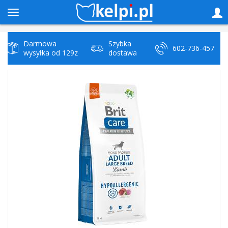
Darmowa
Szybka
602-736-457
wysyłka od 129zł
dostawa