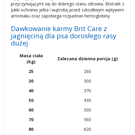
przyczyniającymi się do dobrego stanu zdrowia. Ekstrakt z
Jukki ochrania jelita i wątrobę przed szkodliwym wpływem
amoniaku oraz zapobiega rozpadowi hemoglobiny.
Dawkowanie karmy Brit Care z
jagnięciną dla psa dorosłego rasy
dużej
Masa ciała
Zalecana dzienna porcja (g)
(kg)
25
260
30
300
40
370
50
430
60
500
70
560
80
620